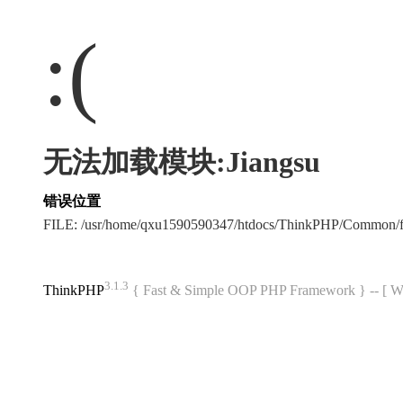
:(
无法加载模块:Jiangsu
错误位置
FILE: /usr/home/qxu1590590347/htdocs/ThinkPHP/Common/
3.1.3
ThinkPHP
{ Fast & Simple OOP PHP Framework } -- 