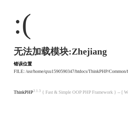
:(
无法加载模块:Zhejiang
错误位置
FILE: /usr/home/qxu1590590347/htdocs/ThinkPHP/Common/
3.1.3
ThinkPHP
{ Fast & Simple OOP PHP Framework } -- 