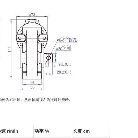
转速
r/min
功率
W
长度
cm