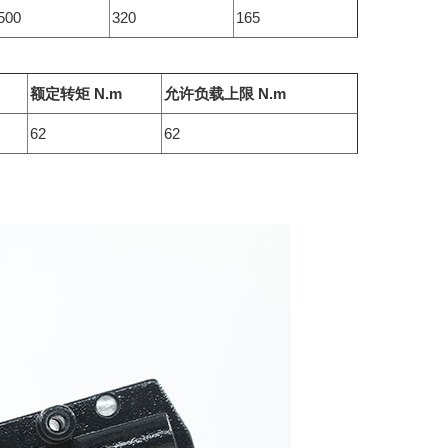
500
320
165
额定转矩
N.m
允许负载
上限
N.m
62
62