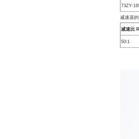
73ZY-16
减速器的
减速比
R
50:1