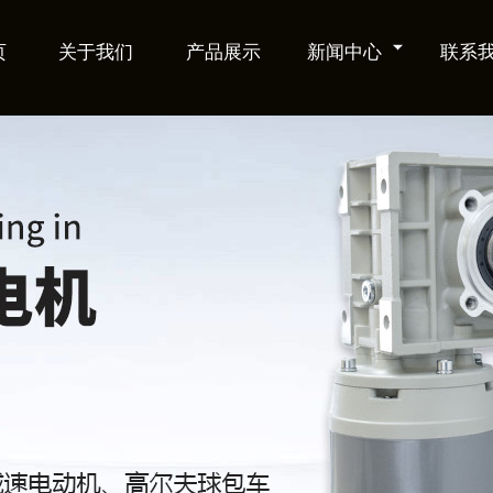
页
关于我们
产品展示
新闻中心
联系