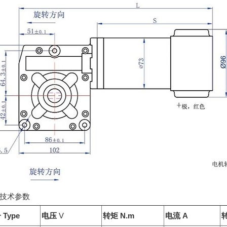
技术参数
号
Type
电压
V
转矩
N.m
电流
A