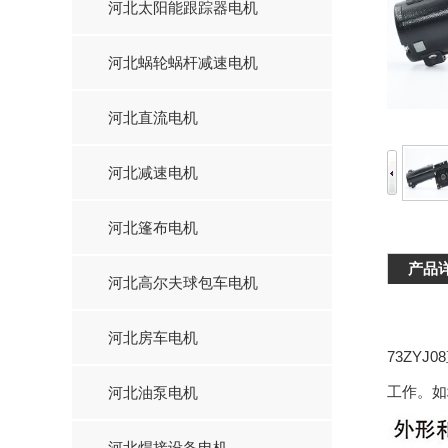
河北太阳能跟踪器电机
河北蜗轮蜗杆减速电机
河北直流电机
河北减速电机
河北篷布电机
产品
河北高尔夫球包车电机
河北房车电机
73ZY
工作。如
河北油泵电机
河北焊接设备电机