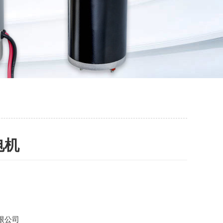
电机
限公司