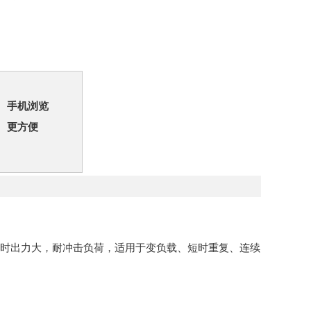
手机浏览
更方便
。短时出力大，耐冲击负荷，适用于变负载、短时重复、连续