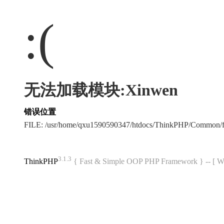
:(
无法加载模块:Xinwen
错误位置
FILE: /usr/home/qxu1590590347/htdocs/ThinkPHP/Common/
3.1.3
ThinkPHP
{ Fast & Simple OOP PHP Framework } -- 